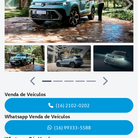
Anterior
Próx
Anterior
Próximo
Venda de Veículos
(16) 2102-0202
Whatsapp Venda de Veículos
(16) 99333-5588