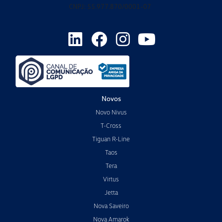
CNPJ: 55.977.870/0001-07
Novos
Novo Nivus
T-Cross
Tiguan R-Line
Taos
Tera
Virtus
Jetta
Nova Saveiro
Nova Amarok